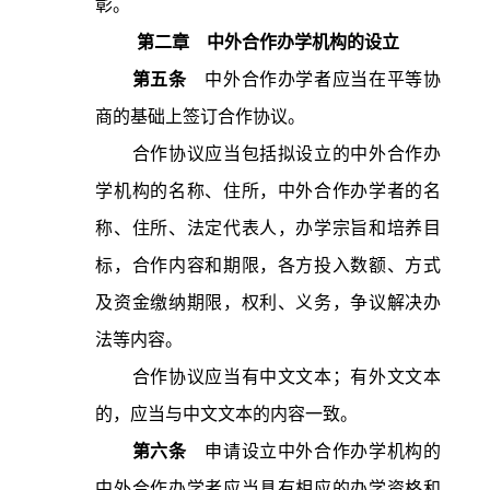
彰。
第二章 中外合作办学机构的设立
第五条
中外合作办学者应当在平等协
商的基础上签订合作协议。
合作协议应当包括拟设立的中外合作办
学机构的名称、住所，中外合作办学者的名
称、住所、法定代表人，办学宗旨和培养目
标，合作内容和期限，各方投入数额、方式
及资金缴纳期限，权利、义务，争议解决办
法等内容。
合作协议应当有中文文本；有外文文本
的，应当与中文文本的内容一致。
第六条
申请设立中外合作办学机构的
中外合作办学者应当具有相应的办学资格和