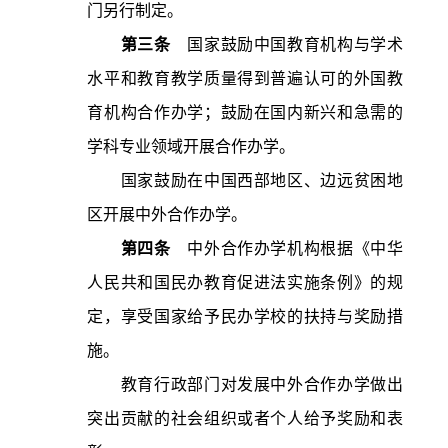
门另行制定。
第三条
国家鼓励中国教育机构与学术
水平和教育教学质量得到普遍认可的外国教
育机构合作办学；鼓励在国内新兴和急需的
学科专业领域开展合作办学。
国家鼓励在中国西部地区、边远贫困地
区开展中外合作办学。
第四条
中外合作办学机构根据《中华
人民共和国民办教育促进法实施条例》的规
定，享受国家给予民办学校的扶持与奖励措
施。
教育行政部门对发展中外合作办学做出
突出贡献的社会组织或者个人给予奖励和表