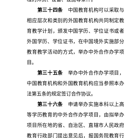
第三十四条
中国教育机构可以采取与
相应层次和类别的外国教育机构共同制定教
育教学计划，颁发中国学历、学位证书或者
外国学历、学位证书，在中国境外实施部分
教育教学活动的方式，举办中外合作办学项
目。
第三十五条
举办中外合作办学项目，
中国教育机构和外国教育机构应当参照本办
法第五条的规定签订合作协议。
第三十六条
申请举办实施本科以上高
等学历教育的中外合作办学项目，由拟举办
项目所在地的省、自治区、直辖市人民政府
教育行政部门提出意见后，报国务院教育行