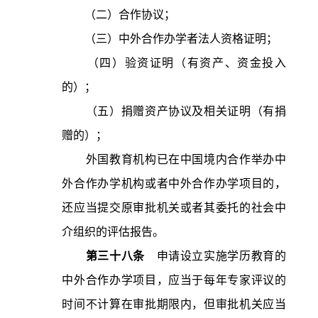
（二）合作协议；
（三）中外合作办学者法人资格证明；
（四）验资证明（有资产、资金投入
的）；
（五）捐赠资产协议及相关证明（有捐
赠的）；
外国教育机构已在中国境内合作举办中
外合作办学机构或者中外合作办学项目的，
还应当提交原审批机关或者其委托的社会中
介组织的评估报告。
第三十八条
申请设立实施学历教育的
中外合作办学项目，应当于每年专家评议的
时间不计算在审批期限内，但审批机关应当