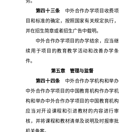
务。
第四十三条
中外合作办学项目收费项
目和标准的确定，按照国家有关规定执行，
并在招生简章或者招生广告中载明。
中外合作办学项目的办学结余，应当继
续用于项目的教育教学活动和改善办学条
件。
第五章 管理与监督
第四十四条
中外合作办学机构和举办
中外合作办学项目的中国教育机构作办学机
构和举办中外合作办学项目的中国教育机构
应当对开设课程和引进教材的内容进行审
核，并将课程和教材清单及说明及时报审批
机关备案。