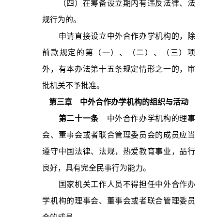
（四）在筹备设立期内有违反法律、法
规行为的。
申请直接设立中外合作办学机构的，除
前款规定的第（一）、（二）、（三）项
外，有本办法第十五条规定情形之一的，审
批机关不予批准。
第三章 中外合作办学机构的组织与活动
第二十一条
中外合作办学机构的理事
会、董事会或者联合管理委员会的成员应当
遵守中国法律、法规，热爱教育事业，品行
良好，具有完全民事行为能力。
国家机关工作人员不得担任中外合作办
学机构的理事会、董事会或者联合管理委员