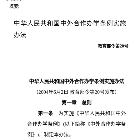
概要:
中华人民共和国中外合作办学条例实施
办法
教育部令第
20
号
中华人民共和国中外合作办学条例实施办法
（
2004
年
6
月
2
日
教育部令第
20
号发布）
第一章 总则
第一条
为实施《中华人民共和国中外
合作办学条例》
(
以下简称《中外合作办学条
例》
)
，制定本办法。