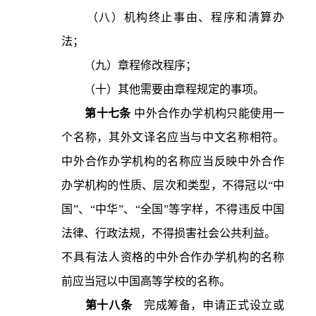
（八）机构终止事由、程序和清算办
法；
（九）章程修改程序；
（十）其他需要由章程规定的事项。
第十七条
中外合作办学机构只能使用一
个名称，其外文译名应当与中文名称相符。
中外合作办学机构的名称应当反映中外合作
办学机构的性质、层次和类型，不得冠以“中
国”、“中华”、“全国”等字样，不得违反中国
法律、行政法规，不得损害社会公共利益。
不具有法人资格的中外合作办学机构的名称
前应当冠以中国高等学校的名称。
第十八条
完成筹备，申请正式设立或