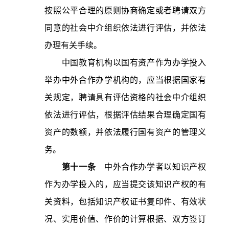
按照公平合理的原则协商确定或者聘请双方
同意的社会中介组织依法进行评估，并依法
办理有关手续。
中国教育机构以国有资产作为办学投入
举办中外合作办学机构的，应当根据国家有
关规定，聘请具有评估资格的社会中介组织
依法进行评估，根据评估结果合理确定国有
资产的数额，并依法履行国有资产的管理义
务。
第十一条
中外合作办学者以知识产权
作为办学投入的，应当提交该知识产权的有
关资料，包括知识产权证书复印件、有效状
况、实用价值、作价的计算根据、双方签订