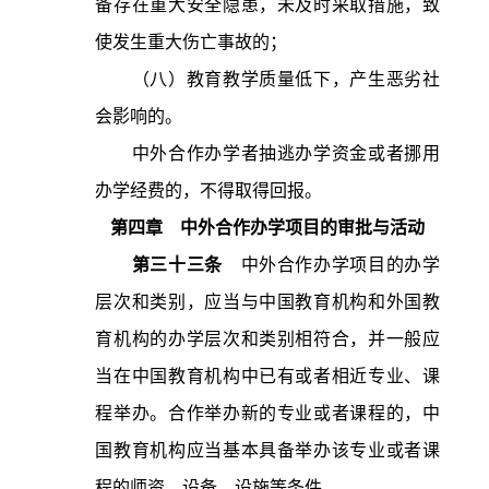
备存在重大安全隐患，未及时采取措施，致
使发生重大伤亡事故的；
（八）教育教学质量低下，产生恶劣社
会影响的。
中外合作办学者抽逃办学资金或者挪用
办学经费的，不得取得回报。
第四章 中外合作办学项目的审批与活动
第三十三条
中外合作办学项目的办学
层次和类别，应当与中国教育机构和外国教
育机构的办学层次和类别相符合，并一般应
当在中国教育机构中已有或者相近专业、课
程举办。合作举办新的专业或者课程的，中
国教育机构应当基本具备举办该专业或者课
程的师资、设备、设施等条件。