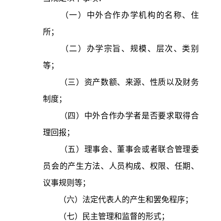
（一）中外合作办学机构的名称、住
所；
（二）办学宗旨、规模、层次、类别
等；
（三）资产数额、来源、性质以及财务
制度；
（四）中外合作办学者是否要求取得合
理回报；
（五）理事会、董事会或者联合管理委
员会的产生方法、人员构成、权限、任期、
议事规则等；
（六）法定代表人的产生和罢免程序；
（七）民主管理和监督的形式；