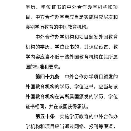
学历、学位证书的中外合作办学机构和项
目，中方合作办学者应当是实施相应层次和
类别学历教育的中国教育机构。
中外合作办学机构和项目颁发外国教育
机构的学历、学位证书的，其课程设置、教
学内容应当不低于该外国教育机构在其所属
国的标准和要求。
第四十九条
中外合作办学项目颁发的
外国教育机构的学历、学位证书，应当与该
外国教育机构在其所属国颁发的学历、学位
证书相同，并在该国获得承认。
第五十条
实施学历教育的中外合作办
学机构和项目应当通过网络、报刊等渠道，