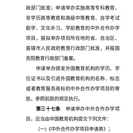
政部门批准；申请举办实施高等专科教育、
非学历高等教育和高级中等教育、自学考试
助学、文化补习、学前教育的中外合作办学
项目，报拟举办项目所在地的省、自治区、
直辖市人民政府教育行政部门批准，并报国
务院教育行政部门备案。
申请举办颁发外国教育机构的学历、学
位证书以及引进外国教育机构的名称、标志
或者教育服务商标的中外合作办学项目的审
批，参照前款的规定执行。
第三十七条
申请举办中外合作办学项
目，应当由中国教育机构提交下列文件：
（一
)
《中外合作办学项目申请表》；